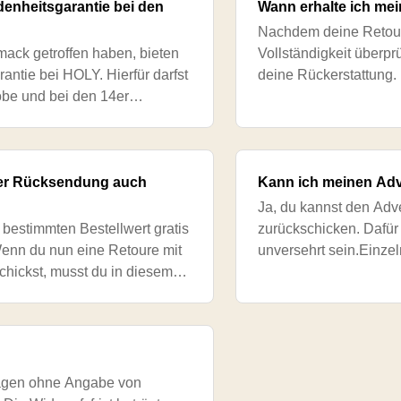
edenheitsgarantie bei den
Wann erhalte ich me
Nachdem deine Retoure
mack getroffen haben, bieten
Vollständigkeit überpr
rantie bei HOLY. Hierfür darfst
deine Rückerstattung.
obe und bei den 14er
in Anspruch nehmen. D
 haben. Reduzierte Pu
iner Rücksendung auch
Kann ich meinen Ad
Ja, du kannst den Adve
bestimmten Bestellwert gratis
zurückschicken. Dafür
enn du nun eine Retoure mit
unversehrt sein.Einze
chickst, musst du in diesem
von der Rücksendung 
ck schicken. Wenn e
mel
Tagen ohne Angabe von