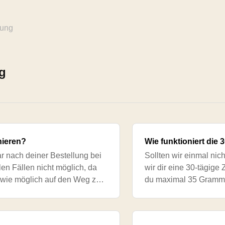
tung
g
nieren?
Wie funktioniert die
ar nach deiner Bestellung bei
Sollten wir einmal ni
elen Fällen nicht möglich, da
wir dir eine 30-tägige 
l wie möglich auf den Weg zu
du maximal 35 Gramm d
 nach Ka
die Sorte zurück und w