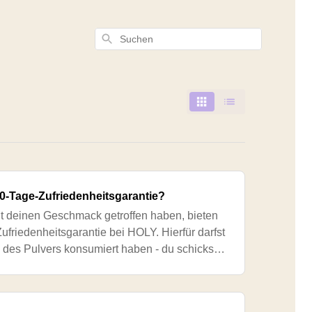
Suchen
 30-Tage-Zufriedenheitsgarantie?
cht deinen Geschmack getroffen haben, bieten
Zufriedenheitsgarantie bei HOLY. Hierfür darfst
es Pulvers konsumiert haben - du schickst
ir erstatten dir den Kaufpre