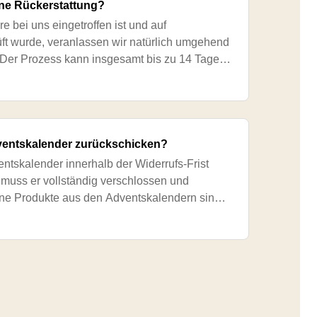
ine Rückerstattung?
 bei uns eingetroffen ist und auf
üft wurde, veranlassen wir natürlich umgehend
 Der Prozess kann insgesamt bis zu 14 Tage
ie Rückerstattung nach einer Stornierung o
ventskalender zurückschicken?
ntskalender innerhalb der Widerrufs-Frist
 muss er vollständig verschlossen und
lne Produkte aus den Adventskalendern sind
und vom Austausch ausgeschlossen. Bitte